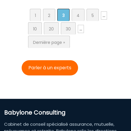
1
2
3
4
5
…
10
20
30
…
Dernière page »
Parler à un experts
Babylone Consulting
Cabinet de conseil spécialisé assurance, mutuelle,
prévoyance et retraite. Babylone relie les directions