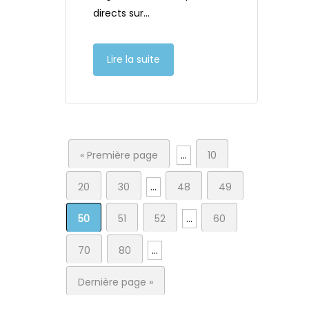
directs sur…
Lire la suite
« Première page
…
10
20
30
…
48
49
50
51
52
…
60
70
80
…
Dernière page »