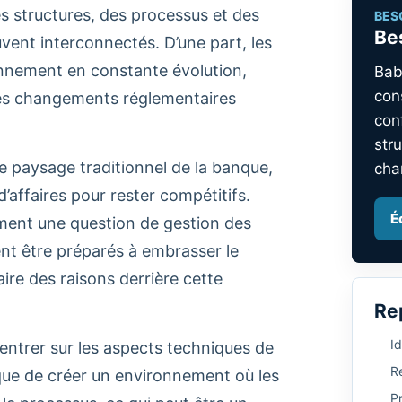
s structures, des processus et des
BES
Bes
uvent interconnectés. D’une part, les
ronnement en constante évolution,
Bab
con
es changements réglementaires
con
stru
e paysage traditionnel de la banque,
cha
’affaires pour rester compétitifs.
É
lement une question de gestion des
ent être préparés à embrasser le
re des raisons derrière cette
Re
Id
ntrer sur les aspects techniques de
Re
ique de créer un environnement où les
P