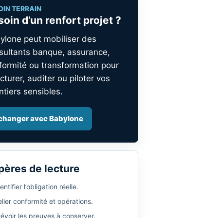
OIN TERRAIN
oin d’un renfort projet ?
ylone peut mobiliser des
sultants banque, assurance,
formité ou transformation pour
cturer, auditer ou piloter vos
ntiers sensibles.
changer avec Babylone
pères de lecture
entifier l’obligation réelle.
lier conformité et opérations.
révoir les preuves à conserver.