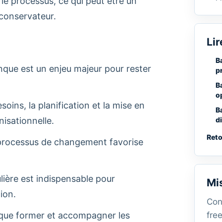
 le processus, ce qui peut être un
conservateur.
Lir
B
nque est un enjeu majeur pour rester
p
B
o
esoins, la planification et la mise en
B
nisationnelle.
d
Reto
u processus de changement favorise
ière est indispensable pour
Mi
ion.
Con
si que former et accompagner les
free