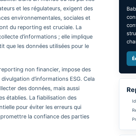
teurs et les régulateurs, exigent des
Bab
con
ances environnementales, sociales et
con
nt du reporting est cruciale. La
stru
collecte d’informations ; elle implique
cha
it que les données utilisées pour le
É
 reporting non financier, impose des
 divulgation d’informations ESG. Cela
llecter des données, mais aussi
Re
 établies. La fiabilisation des
Id
elle pour éviter les erreurs qui
Re
ompromettre la confiance des parties
P