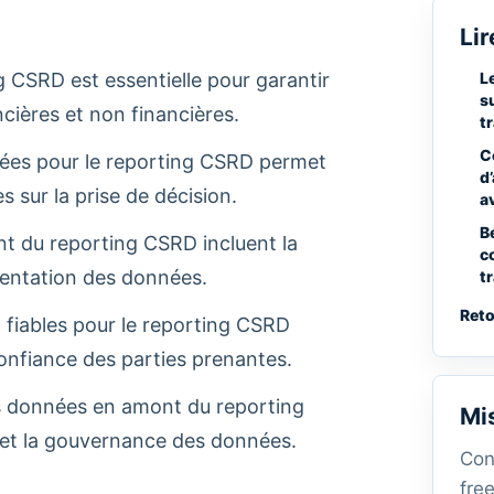
Lir
g CSRD est essentielle pour garantir
L
s
ncières et non financières.
t
C
nnées pour le reporting CSRD permet
d
 sur la prise de décision.
a
B
nt du reporting CSRD incluent la
c
umentation des données.
t
Reto
 fiables pour le reporting CSRD
 confiance des parties prenantes.
des données en amont du reporting
Mi
 et la gouvernance des données.
Con
free