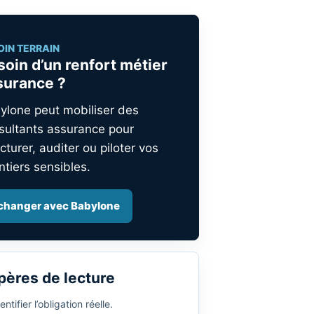
OIN TERRAIN
soin d’un renfort métier
surance ?
ylone peut mobiliser des
sultants assurance pour
cturer, auditer ou piloter vos
ntiers sensibles.
changer avec Babylone
pères de lecture
entifier l’obligation réelle.