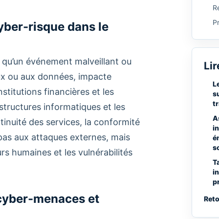
Re
P
cyber-risque dans le
é qu’un événement malveillant ou
Lir
aux ou aux données, impacte
L
stitutions financières et les
s
t
structures informatiques et les
A
tinuité des services, la conformité
i
te pas aux attaques externes, mais
é
s
rs humaines et les vulnérabilités
T
i
p
 cyber-menaces et
Reto