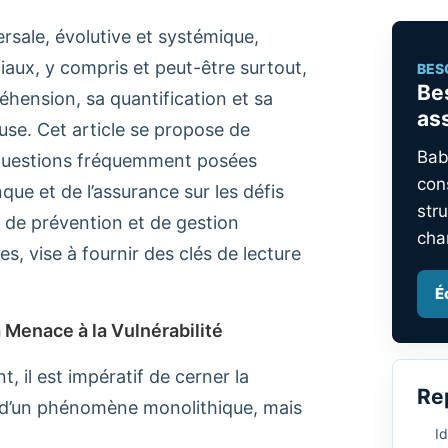
sale, évolutive et systémique,
aux, y compris et peut-être surtout,
BES
Be
réhension, sa quantification et sa
as
se. Cet article se propose de
Bab
e questions fréquemment posées
con
que et de l’assurance sur les défis
stru
, de prévention et de gestion
cha
s, vise à fournir des clés de lecture
É
 Menace à la Vulnérabilité
t, il est impératif de cerner la
Re
as d’un phénomène monolithique, mais
Id