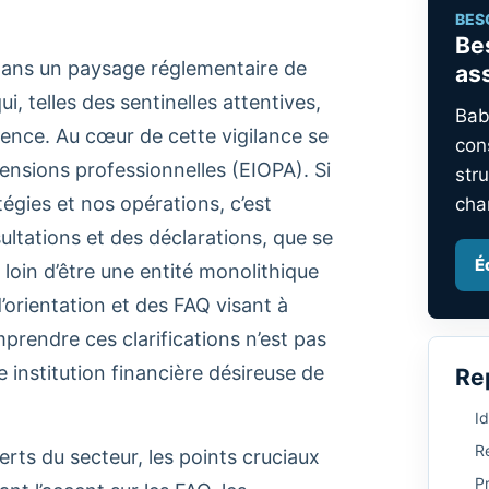
BES
Be
 dans un paysage réglementaire de
as
, telles des sentinelles attentives,
Bab
ience. Au cœur de cette vigilance se
con
ensions professionnelles (EIOPA). Si
stru
tégies et nos opérations, c’est
cha
ultations et des déclarations, que se
É
 loin d’être une entité monolithique
’orientation et des FAQ visant à
mprendre ces clarifications n’est pas
 institution financière désireuse de
Re
Id
Re
rts du secteur, les points cruciaux
P