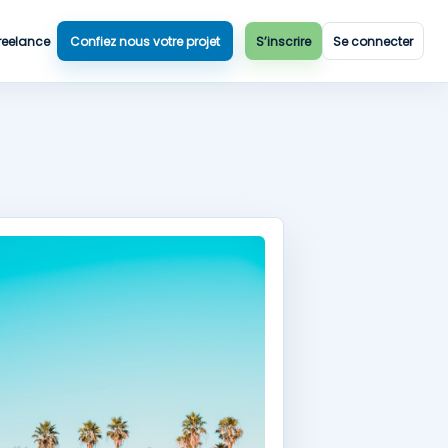
reelance
Confiez nous votre projet
S’inscrire
Se connecter