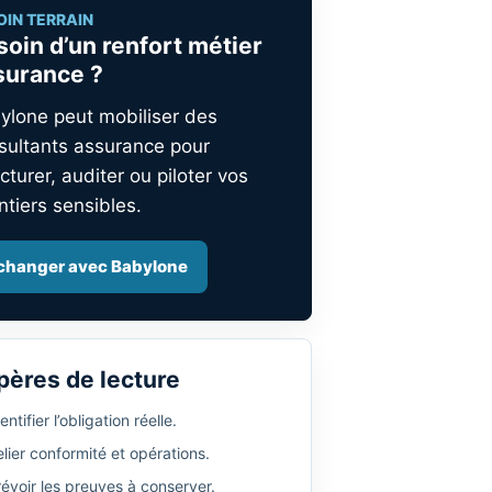
OIN TERRAIN
soin d’un renfort métier
surance ?
ylone peut mobiliser des
sultants assurance pour
cturer, auditer ou piloter vos
ntiers sensibles.
changer avec Babylone
pères de lecture
entifier l’obligation réelle.
lier conformité et opérations.
révoir les preuves à conserver.