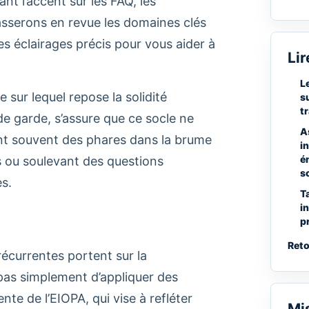
nt l’accent sur les FAQ, les
asserons en revue les domaines clés
s éclairages précis pour vous aider à
Lir
L
e sur lequel repose la solidité
s
t
de garde, s’assure que ce socle ne
A
sont souvent des phares dans la brume
i
é
s ou soulevant des questions
s
es.
T
i
p
Reto
écurrentes portent sur la
 pas simplement d’appliquer des
te de l’EIOPA, qui vise à refléter
Mi