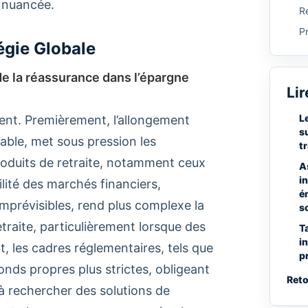
 nuancée.
Re
P
égie Globale
 de la réassurance dans l’épargne
Lir
L
ment. Premièrement, l’allongement
s
table, met sous pression les
t
produits de retraite, notamment ceux
A
i
lité des marchés financiers,
é
révisibles, rend plus complexe la
s
etraite, particulièrement lorsque des
T
i
 les cadres réglementaires, tels que
p
onds propres plus strictes, obligeant
Reto
t à rechercher des solutions de