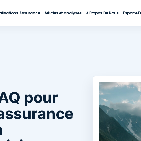
alisations Assurance
Articles et analyses
A Propos De Nous
Espace F
FAQ pour
éassurance
a