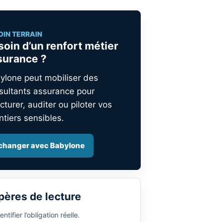
OIN TERRAIN
soin d’un renfort métier
surance ?
ylone peut mobiliser des
sultants assurance pour
cturer, auditer ou piloter vos
ntiers sensibles.
changer avec Babylone
pères de lecture
entifier l’obligation réelle.