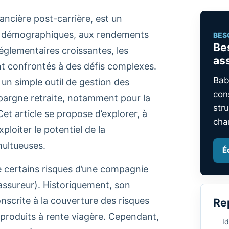
inancière post-carrière, est un
s démographiques, aux rendements
BES
Be
églementaires croissantes, les
as
nt confrontés à des défis complexes.
Bab
un simple outil de gestion des
con
épargne retraite, notamment pour la
stru
Cet article se propose d’explorer, à
cha
loiter le potentiel de la
multueuses.
É
e certains risques d’une compagnie
assureur). Historiquement, son
onscrite à la couverture des risques
Re
 produits à rente viagère. Cependant,
Id