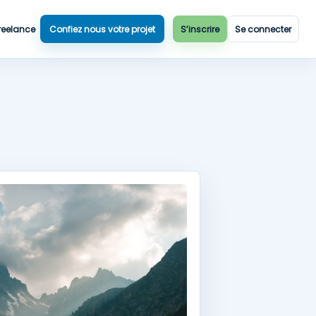
reelance
Confiez nous votre projet
S’inscrire
Se connecter