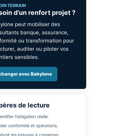
OIN TERRAIN
oin d’un renfort projet ?
ylone peut mobiliser des
sultants banque, assurance,
formité ou transformation pour
cturer, auditer ou piloter vos
ntiers sensibles.
changer avec Babylone
pères de lecture
entifier l’obligation réelle.
lier conformité et opérations.
révoir les preuves à conserver.