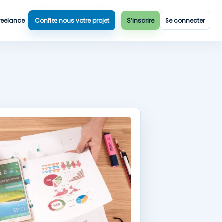
reelance
Confiez nous votre projet
S’inscrire
Se connecter