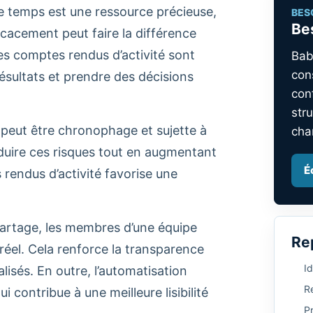
 temps est une ressource précieuse,
BES
Bes
icacement peut faire la différence
 les comptes rendus d’activité sont
Bab
con
résultats et prendre des décisions
con
stru
peut être chronophage et sujette à
cha
duire ces risques tout en augmentant
É
 rendus d’activité favorise une
 partage, les membres d’une équipe
Re
éel. Cela renforce la transparence
Id
isés. En outre, l’automatisation
Re
 contribue à une meilleure lisibilité
P