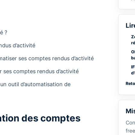
Lir
é ?
Z
r
dus d’activité
O
omatiser ses comptes rendus d’activité
b
I
r ses comptes rendus d’activité
d
Reto
 un outil d’automatisation de
Mi
ation des comptes
Con
free