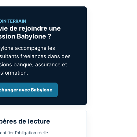
OIN TERRAIN
vie de rejoindre une
ssion Babylone ?
ylone accompagne les
sultants freelances dans des
sions banque, assurance et
nsformation.
changer avec Babylone
pères de lecture
entifier l’obligation réelle.