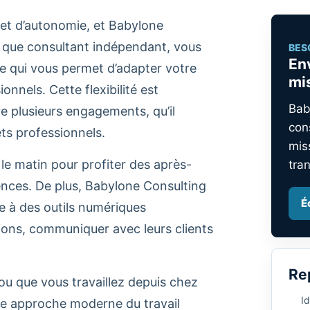
 et d’autonomie, et Babylone
t que consultant indépendant, vous
BES
En
 ce qui vous permet d’adapter votre
mi
nnels. Cette flexibilité est
Bab
e plusieurs engagements, qu’il
con
ets professionnels.
mis
 le matin pour profiter des après-
tra
rences. De plus, Babylone Consulting
É
âce à des outils numériques
ions, communiquer avec leurs clients
Re
ou que vous travaillez depuis chez
Id
te approche moderne du travail