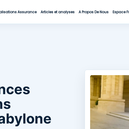
alisations Assurance
Articles et analyses
A Propos De Nous
Espace F
ances
ns
Babylone