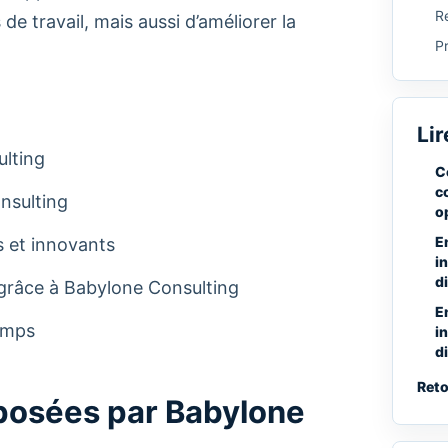
Re
e travail, mais aussi d’améliorer la
P
Lir
ulting
C
c
nsulting
o
E
s et innovants
i
d
 grâce à Babylone Consulting
E
temps
i
d
Reto
oposées par Babylone