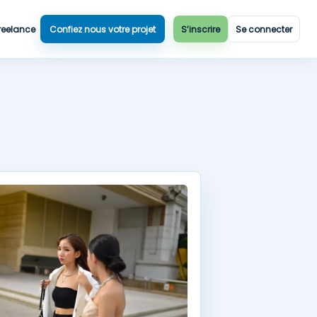
reelance
Confiez nous votre projet
S’inscrire
Se connecter