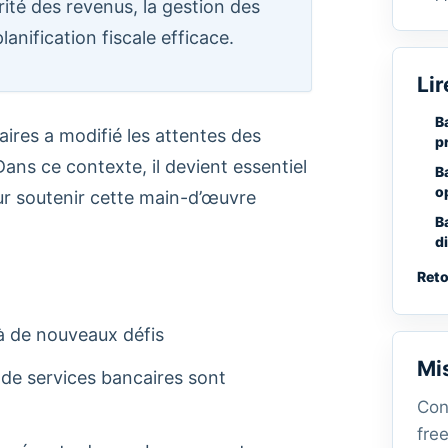
larité des revenus, la gestion des
anification fiscale efficace.
Lir
B
caires a modifié les attentes des
p
 Dans ce contexte, il devient essentiel
B
o
r soutenir cette main-d’œuvre
B
d
Reto
 à de nouveaux défis
Mi
 de services bancaires sont
Con
free