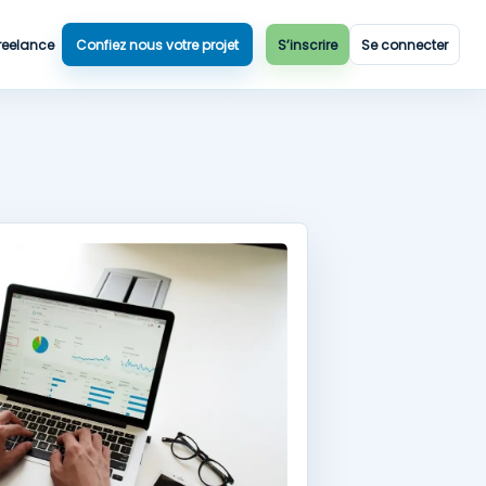
reelance
Confiez nous votre projet
S’inscrire
Se connecter