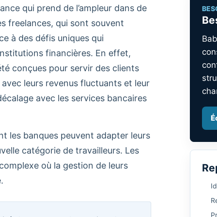
ance qui prend de l’ampleur dans de
BES
Bes
s freelances, qui sont souvent
e à des défis uniques qui
Bab
con
nstitutions financières. En effet,
con
té conçues pour servir des clients
stru
 avec leurs revenus fluctuants et leur
cha
 décalage avec les services bancaires
É
nt les banques peuvent adapter leurs
lle catégorie de travailleurs. Les
complexe où la gestion de leurs
Re
.
Id
Re
P