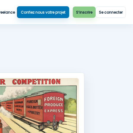
reelance
Confiez nous votre projet
S’inscrire
Se connecter