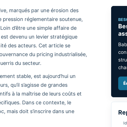
tive, marqués par une érosion des
e pression réglementaire soutenue,
BES
Be
 Loin d’être une simple affaire de
as
e est devenu un levier stratégique
Bab
nité des acteurs. Cet article se
con
gouvernance du pricing industrialisée,
stru
uerris du secteur.
cha
ement stable, est aujourd’hui un
É
s, qu’il s’agisse de grandes
ifs à la maîtrise de leurs coûts et
cifiques. Dans ce contexte, le
oc, mais doit s’inscrire dans une
Re
Id