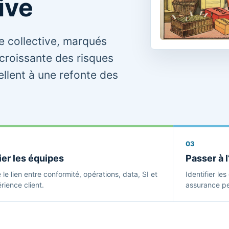
ive
e collective, marqués
croissante des risques
llent à une refonte des
03
ier les équipes
Passer à l
e le lien entre conformité, opérations, data, SI et
Identifier le
rience client.
assurance peu