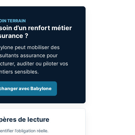
OIN TERRAIN
soin d’un renfort métier
surance ?
ylone peut mobiliser des
sultants assurance pour
cturer, auditer ou piloter vos
ntiers sensibles.
changer avec Babylone
pères de lecture
entifier l’obligation réelle.