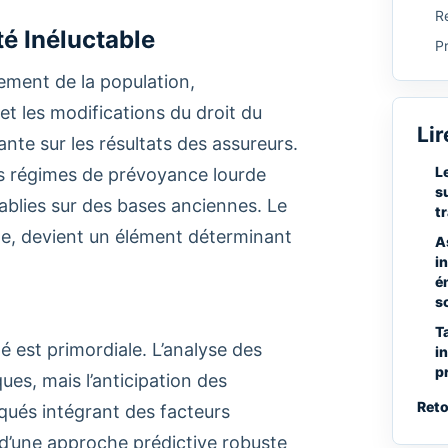
Re
té Inéluctable
P
sement de la population,
et les modifications du droit du
Lir
nte sur les résultats des assureurs.
L
es régimes de prévoyance lourde
s
tablies sur des bases anciennes. Le
t
eielle, devient un élément déterminant
A
i
é
s
T
é est primordiale. L’analyse des
i
p
s, mais l’anticipation des
Reto
iqués intégrant des facteurs
d’une approche prédictive robuste